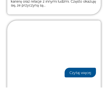
karierę oraz relacje z innymi ludźmi. Często okazuję
się, że przyczyną są...
Czytaj więcej
Stomatologia Rodzinna
W gabinecie
Omni-Dent
dbamy o uzębienie
wszystkich pokoleń od 8 lat.
Stomatologia jest